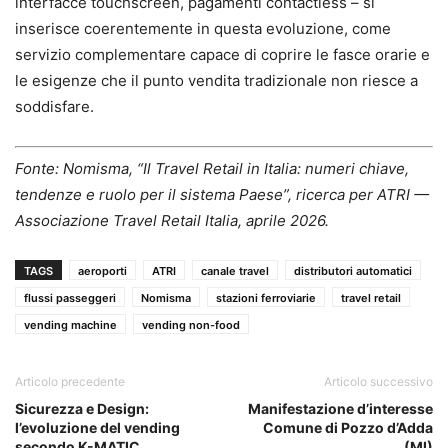
interfacce touchscreen, pagamenti contactless – si
inserisce coerentemente in questa evoluzione, come
servizio complementare capace di coprire le fasce orarie e
le esigenze che il punto vendita tradizionale non riesce a
soddisfare.
Fonte: Nomisma, “Il Travel Retail in Italia: numeri chiave,
tendenze e ruolo per il sistema Paese”, ricerca per ATRI —
Associazione Travel Retail Italia, aprile 2026.
TAGS
aeroporti
ATRI
canale travel
distributori automatici
flussi passeggeri
Nomisma
stazioni ferroviarie
travel retail
vending machine
vending non-food
Articolo precedente
Articolo successivo
Sicurezza e Design:
Manifestazione d’interesse
l’evoluzione del vending
Comune di Pozzo d’Adda
secondo K-MATIC
(MI)