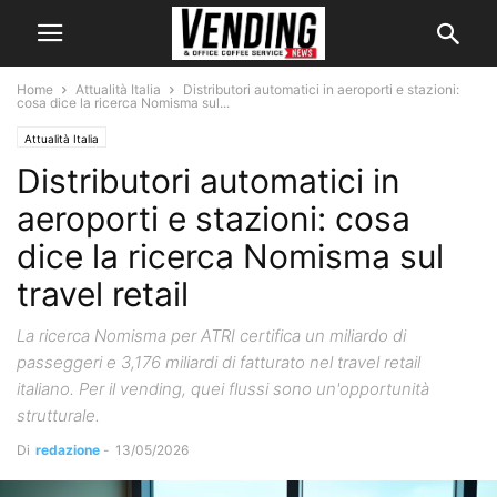
Home
Attualità Italia
Distributori automatici in aeroporti e stazioni:
cosa dice la ricerca Nomisma sul...
Attualità Italia
Distributori automatici in
aeroporti e stazioni: cosa
dice la ricerca Nomisma sul
travel retail
La ricerca Nomisma per ATRI certifica un miliardo di
passeggeri e 3,176 miliardi di fatturato nel travel retail
italiano. Per il vending, quei flussi sono un'opportunità
strutturale.
Di
redazione
-
13/05/2026