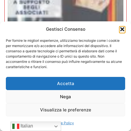
Gestisci Consenso
Iperammortamento 5.0. CONFIDA
apre uno sportello dedicato per gli
Per fornire le migliori esperienze, utilizziamo tecnologie come i cookie
per memorizzare e/o accedere alle informazioni del dispositivo. Il
associati
consenso a queste tecnologie ci permetterà di elaborare dati come il
comportamento di navigazione o ID unici su questo sito. Non
acconsentire o ritirare il consenso può influire negativamente su alcune
27/07/2026
caratteristiche e funzioni.
Accetta
Nega
Visualizza le preferenze
Cookie Policy
Italian