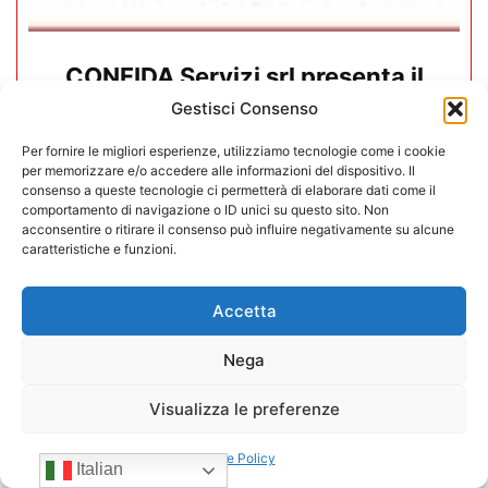
CONFIDA Servizi srl presenta il
nuovo Consiglio di Amministrazione
Gestisci Consenso
Per fornire le migliori esperienze, utilizziamo tecnologie come i cookie
17/07/2026
per memorizzare e/o accedere alle informazioni del dispositivo. Il
consenso a queste tecnologie ci permetterà di elaborare dati come il
comportamento di navigazione o ID unici su questo sito. Non
acconsentire o ritirare il consenso può influire negativamente su alcune
caratteristiche e funzioni.
Accetta
Nega
Visualizza le preferenze
Cookie Policy
Italian