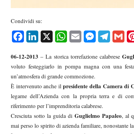
Condividi su:
Facebook
LinkedIn
X
WhatsApp
Email
Messenger
Telegram
Gmai
06-12-2013
Gugl
– La storica torrefazione calabrese
voluto festeggiarlo in pompa magna con una festa 
un’atmosfera di grande commozione.
presidente della Camera di
È intervenuto anche il
legame dell’Azienda con la propria terra e di co
riferimento per l’imprenditoria calabrese.
Guglielmo Papaleo
Cresciuta sotto la guida di
, al 
mai perso lo spirito di azienda familiare, nonostante l