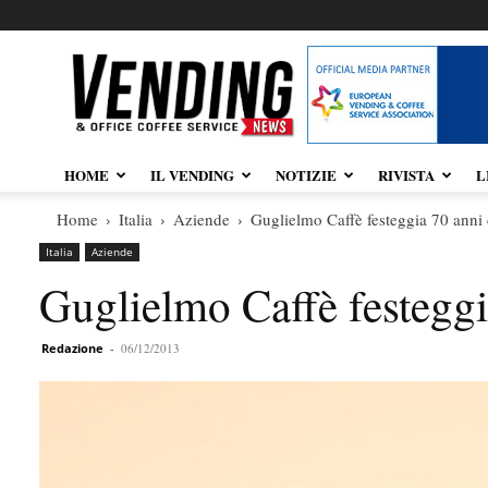
Vendingnews.it
HOME
IL VENDING
NOTIZIE
RIVISTA
L
Home
Italia
Aziende
Guglielmo Caffè festeggia 70 anni d
Italia
Aziende
Guglielmo Caffè festeggia
Redazione
-
06/12/2013