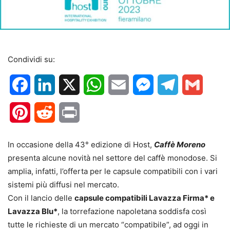
Condividi su:
Facebook
LinkedIn
X
WhatsApp
Email
Messenger
Telegram
Gmail
Pinterest
Reddit
Print
In occasione della 43° edizione di Host,
Caffè Moreno
presenta alcune novità nel settore del caffè monodose. Si
amplia, infatti, l’offerta per le capsule compatibili con i vari
sistemi più diffusi nel mercato.
Con il lancio delle
capsule compatibili Lavazza Firma* e
Lavazza Blu*
, la torrefazione napoletana soddisfa così
tutte le richieste di un mercato “compatibile”, ad oggi in