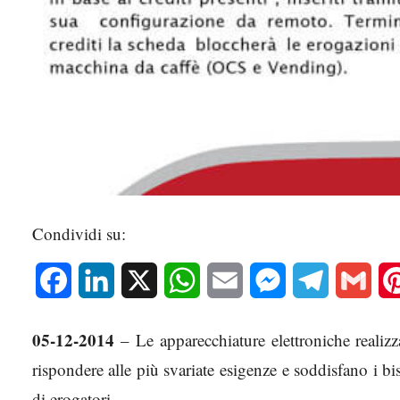
Condividi su:
Facebook
LinkedIn
X
WhatsApp
Email
Messenger
Telegram
Gmai
05-12-2014
– Le apparecchiature elettroniche realiz
rispondere alle più svariate esigenze e soddisfano i bis
di erogatori