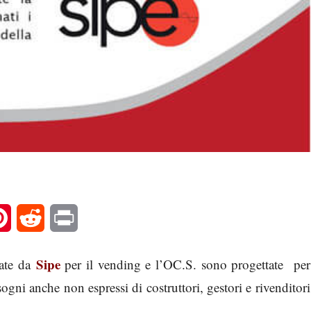
l
Pinterest
Reddit
Print
Sipe
zate da
per il vending e l’OC.S. sono progettate per
ogni anche non espressi di costruttori, gestori e rivenditori