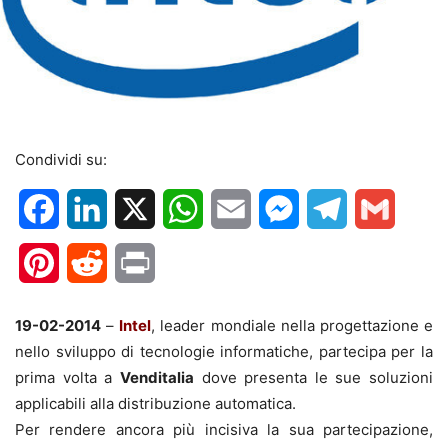
Condividi su:
Facebook
LinkedIn
X
WhatsApp
Email
Messenger
Telegram
Gmail
Pinterest
Reddit
Print
19-02-2014
–
Intel
, leader mondiale nella progettazione e
nello sviluppo di tecnologie informatiche, partecipa per la
prima volta a
Venditalia
dove presenta le sue soluzioni
applicabili alla distribuzione automatica.
Per rendere ancora più incisiva la sua partecipazione,