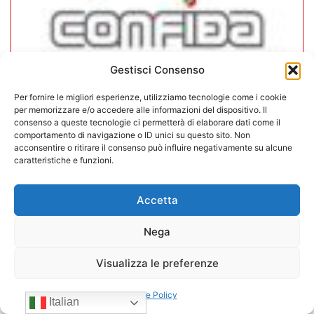
Gestisci Consenso
Per fornire le migliori esperienze, utilizziamo tecnologie come i cookie
per memorizzare e/o accedere alle informazioni del dispositivo. Il
CONFIDA Servizi srl presenta il
consenso a queste tecnologie ci permetterà di elaborare dati come il
comportamento di navigazione o ID unici su questo sito. Non
nuovo Consiglio di Amministrazione
acconsentire o ritirare il consenso può influire negativamente su alcune
caratteristiche e funzioni.
17/07/2026
Accetta
Nega
Visualizza le preferenze
Cookie Policy
Italian