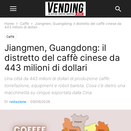
Home
Caffè
Jiangmen, Guangdong: il distretto del caffè cinese da
443 milioni di dollari
Caffè
Jiangmen, Guangdong: il
distretto del caffè cinese da
443 milioni di dollari
Una città da 443 milioni di dollari di produzione caffè:
torrefazione, equipment e robot barista. Cosa c'è dietro una
macchinetta su cinque esportata dalla Cina.
Di
redazione
-
09/06/2026