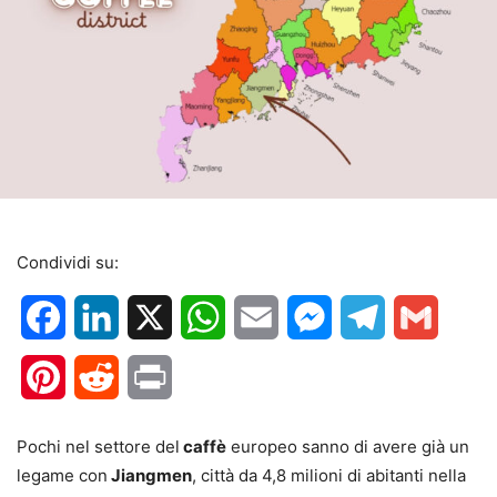
Condividi su:
Facebook
LinkedIn
X
WhatsApp
Email
Messenger
Telegram
Gmail
Pinterest
Reddit
Print
Pochi nel settore del
caffè
europeo sanno di avere già un
legame con
Jiangmen
, città da 4,8 milioni di abitanti nella