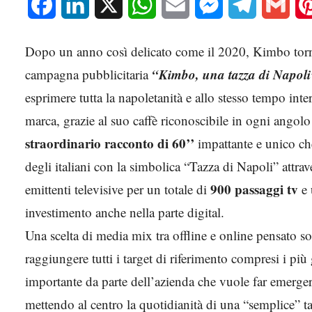
Facebook
LinkedIn
X
WhatsApp
Email
Messenger
Telegram
Gmai
Dopo un anno così delicato come il 2020, Kimbo torn
“Kimbo, una tazza di Napoli
campagna pubblicitaria
esprimere tutta la napoletanità e allo stesso tempo inte
marca, grazie al suo caffè riconoscibile in ogni angolo 
straordinario racconto di 60’’
impattante e unico che
degli italiani con la simbolica “Tazza di Napoli” attrav
900 passaggi tv
emittenti televisive per un totale di
e 
investimento anche nella parte digital.
Una scelta di media mix tra offline e online pensato so
raggiungere tutti i target di riferimento compresi i più
importante da parte dell’azienda che vuole far emergere
mettendo al centro la quotidianità di una “semplice” ta