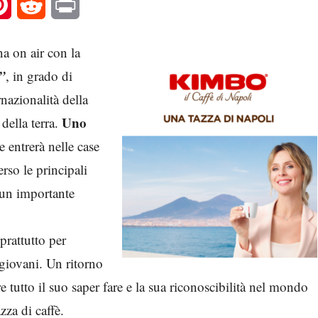
l
Pinterest
Reddit
Print
a on air con la
”
, in grado di
rnazionalità della
Uno
della terra.
 entrerà nelle case
erso le principali
un importante
prattutto per
 giovani. Un ritorno
 tutto il suo saper fare e la sua riconoscibilità nel mondo
zza di caffè.