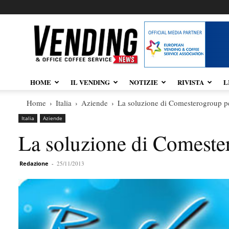
Vendingnews.it
HOME
IL VENDING
NOTIZIE
RIVISTA
L
Home
Italia
Aziende
La soluzione di Comesterogroup p
Italia
Aziende
La soluzione di Comeste
Redazione
-
25/11/2013