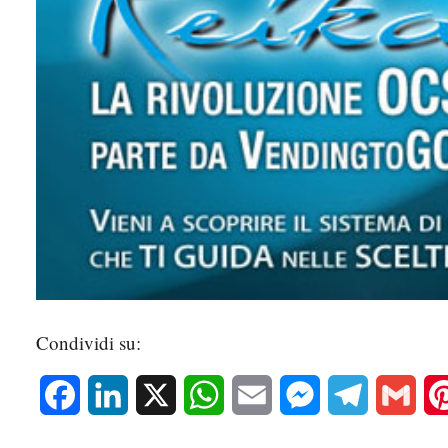
Condividi su:
Facebook
LinkedIn
X
WhatsApp
Email
Messenger
Telegram
Gmai