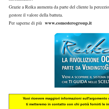
Grazie a Reika aumenta da parte del cliente la percezion
gestore il valore della battuta.
www.comesterogroup.it
Per saperne di più
Vuoi ricevere maggiori informazioni sull'argomento d
ti metteremo in contatto con chi potrà fornirti le