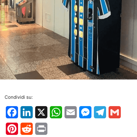
Condividi su:
Facebook
LinkedIn
X
WhatsApp
Email
Messenger
Telegram
Gmail
Pinterest
Reddit
Print