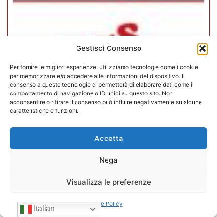
Gestisci Consenso
Per fornire le migliori esperienze, utilizziamo tecnologie come i cookie
per memorizzare e/o accedere alle informazioni del dispositivo. Il
consenso a queste tecnologie ci permetterà di elaborare dati come il
comportamento di navigazione o ID unici su questo sito. Non
acconsentire o ritirare il consenso può influire negativamente su alcune
caratteristiche e funzioni.
Accetta
CONFIDA Servizi srl presenta il
Nega
nuovo Consiglio di Amministrazione
Visualizza le preferenze
17/07/2026
Cookie Policy
Italian