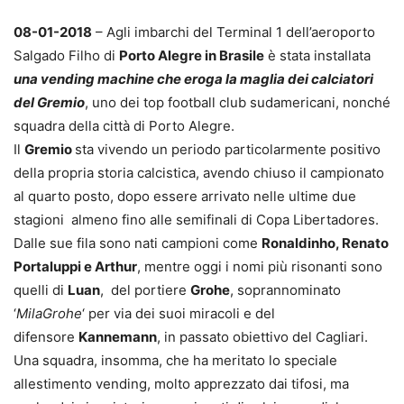
08-01-2018
– Agli imbarchi del Terminal 1 dell’aeroporto
Salgado Filho di
Porto Alegre in Brasile
è stata installata
una vending machine che eroga la maglia dei calciatori
del Gremio
, uno dei top football club sudamericani, nonché
squadra della città di Porto Alegre.
Il
Gremio
sta vivendo un periodo particolarmente positivo
della propria storia calcistica, avendo chiuso il campionato
al quarto posto, dopo essere arrivato nelle ultime due
stagioni almeno fino alle semifinali di Copa Libertadores.
Dalle sue fila sono nati campioni come
Ronaldinho, Renato
Portaluppi e Arthur
, mentre oggi i nomi più risonanti sono
quelli di
Luan
, del portiere
Grohe
, soprannominato
‘
MilaGrohe
‘ per via dei suoi miracoli e del
difensore
Kannemann
, in passato obiettivo del Cagliari.
Una squadra, insomma, che ha meritato lo speciale
allestimento vending, molto apprezzato dai tifosi, ma