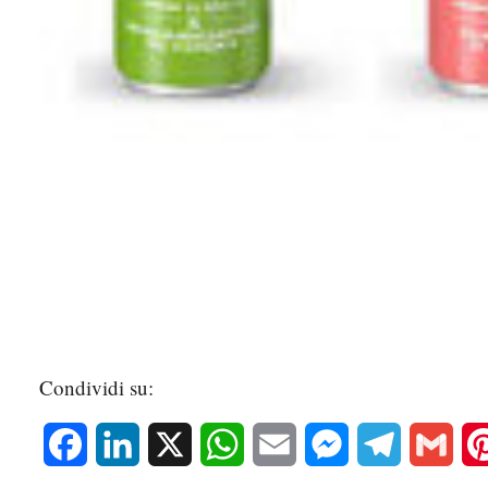
Condividi su:
Facebook
LinkedIn
X
WhatsApp
Email
Messenger
Telegram
Gmai