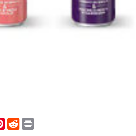
l
Pinterest
Reddit
Print