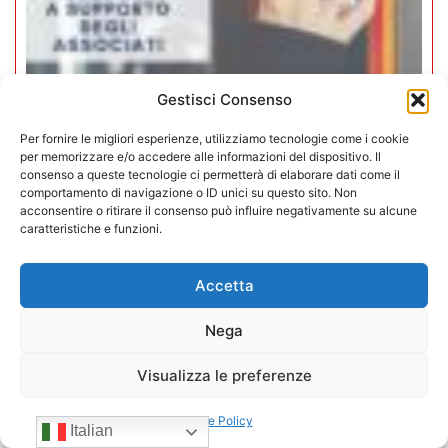
Gestisci Consenso
Iperammortamento 5.0. CONFIDA
Per fornire le migliori esperienze, utilizziamo tecnologie come i cookie
apre uno sportello dedicato per gli
per memorizzare e/o accedere alle informazioni del dispositivo. Il
associati
consenso a queste tecnologie ci permetterà di elaborare dati come il
comportamento di navigazione o ID unici su questo sito. Non
acconsentire o ritirare il consenso può influire negativamente su alcune
27/07/2026
caratteristiche e funzioni.
Accetta
Nega
Visualizza le preferenze
Cookie Policy
Italian