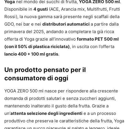
Yoga
nel mondo dei succhi di frutta,
YOGA ZERO 500 ml
.
Disponibile in
4 gusti
(ACE, Arancia mix, Multifrutti, Frutti
Rossi), la nuova gamma sarà presente negli scaffali della
GDO, nei bar e nei
distributori automatici
a partire dalla
primavera del 2025, andando a completare la già ricca
offerta di Yoga grazie all’innovativo
formato PET 500 ml
(con il 50% di plastica riciclata)
, in uscita con l’offerta
lancio 400 + 100 ml gratis
.
Un prodotto pensato per il
consumatore di oggi
YOGA ZERO 500 ml nasce per rispondere alla crescente
domanda di prodotti salutari e senza zuccheri aggiunti,
mantenendo inalterato il gusto della frutta. Grazie a
un’
attenta selezione degli ingredienti
e a un processo
produttivo che preserva le caratteristiche della frutta, Yoga
garantisce un succo piacevole al palato e leggero, ideale