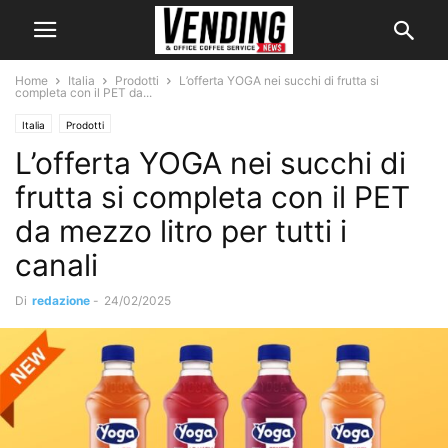
Home
Italia
Prodotti
L’offerta YOGA nei succhi di frutta si
completa con il PET da...
Italia
Prodotti
L’offerta YOGA nei succhi di
frutta si completa con il PET
da mezzo litro per tutti i
canali
Di
redazione
-
24/02/2025