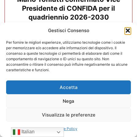
Presidente di CONFIDA per il
quadriennio 2026-2030
Gestisci Consenso
15/07/2026
Per fornire le migliori esperienze, utilizziamo tecnologie come i cookie
per memorizzare e/o accedere alle informazioni del dispositivo. Il
consenso a queste tecnologie ci permetterà di elaborare dati come il
comportamento di navigazione o ID unici su questo sito. Non
acconsentire o ritirare il consenso può influire negativamente su alcune
caratteristiche e funzioni.
Accetta
Nega
Visualizza le preferenze
Cookie Policy
Negozi H24 nel mirino. Trapletti a
Italian