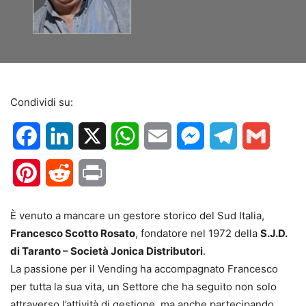
Condividi su:
Facebook
LinkedIn
X
WhatsApp
Email
Messenger
Telegram
Gmail
Pinterest
Reddit
Print
È venuto a mancare un gestore storico del Sud Italia,
Francesco Scotto Rosato
, fondatore nel 1972 della
S.J.D.
di Taranto – Società Jonica Distributori
.
La passione per il Vending ha accompagnato Francesco
per tutta la sua vita, un Settore che ha seguito non solo
attraverso l’attività di gestione, ma anche partecipando