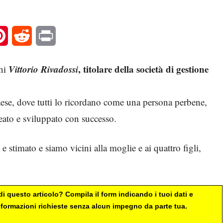
l
Pinterest
Reddit
Print
Vittorio Rivadossi
, titolare della società di gestione
nni
 paese, dove tutti lo ricordano come una persona perbene,
reato e sviluppato con successo.
stimato e siamo vicini alla moglie e ai quattro figli,
i questo articolo? Compila il form indicando i tuoi dati e
 informazioni richieste senza alcun impegno da parte tua.