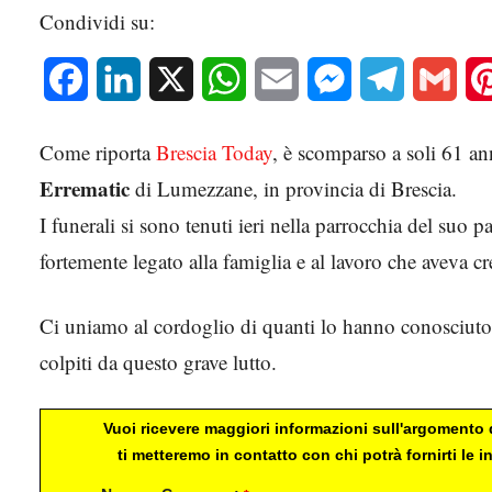
Condividi su:
Facebook
LinkedIn
X
WhatsApp
Email
Messenger
Telegram
Gmai
Come riporta
Brescia Today
, è scomparso a soli 61 a
Errematic
di Lumezzane, in provincia di Brescia.
I funerali si sono tenuti ieri nella parrocchia del suo
fortemente legato alla famiglia e al lavoro che aveva c
Ci uniamo al cordoglio di quanti lo hanno conosciuto e 
colpiti da questo grave lutto.
Vuoi ricevere maggiori informazioni sull'argomento d
ti metteremo in contatto con chi potrà fornirti le