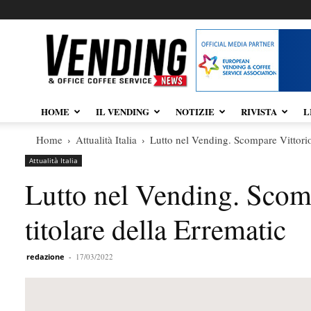
Vendingnews.it
HOME
IL VENDING
NOTIZIE
RIVISTA
L
Home
Attualità Italia
Lutto nel Vending. Scompare Vittorio 
Attualità Italia
Lutto nel Vending. Scomp
titolare della Errematic
redazione
-
17/03/2022