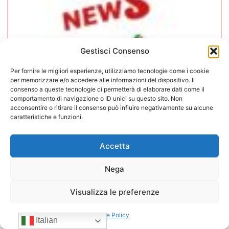
Gestisci Consenso
Per fornire le migliori esperienze, utilizziamo tecnologie come i cookie
per memorizzare e/o accedere alle informazioni del dispositivo. Il
consenso a queste tecnologie ci permetterà di elaborare dati come il
comportamento di navigazione o ID unici su questo sito. Non
acconsentire o ritirare il consenso può influire negativamente su alcune
caratteristiche e funzioni.
CONFIDA Servizi srl presenta il
nuovo Consiglio di Amministrazione
Accetta
17/07/2026
Nega
Visualizza le preferenze
Cookie Policy
Italian