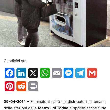
Condividi su:
Facebook
LinkedIn
X
WhatsApp
Email
Messenger
Telegram
Gmail
Pinterest
Reddit
Print
09-04-2014
– Eliminato il caffè dai distributori automatici
delle stazioni della
Metro 1 di Torino
e sparite anche tutte