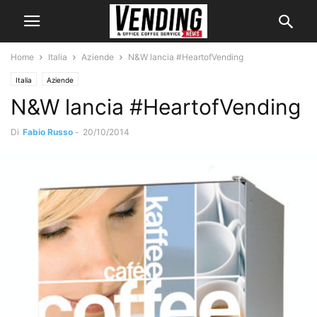
Home
Italia
Aziende
N&W lancia #HeartofVending
Italia
Aziende
N&W lancia #HeartofVending
Di
Fabio Russo
-
20/10/2014