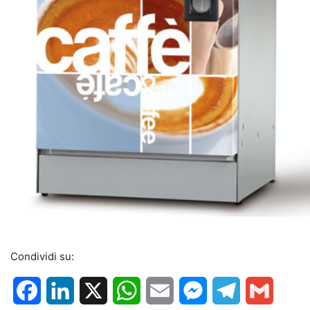
Condividi su:
Facebook
LinkedIn
X
WhatsApp
Email
Messenger
Telegram
Gmail