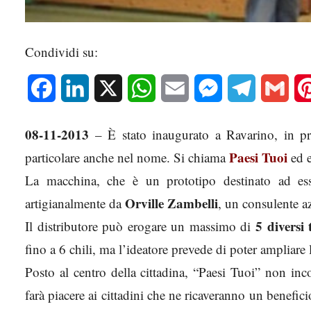
Condividi su:
Facebook
LinkedIn
X
WhatsApp
Email
Messenger
Telegram
Gmai
08-11-2013
– È stato inaugurato a Ravarino, in pr
Paesi Tuoi
particolare anche nel nome. Si chiama
ed e
La macchina, che è un prototipo destinato ad essere
Orville Zambelli
artigianalmente da
, un consulente a
5 diversi 
Il distributore può erogare un massimo di
fino a 6 chili, ma l’ideatore prevede di poter ampliare la
Posto al centro della cittadina, “Paesi Tuoi” non inco
farà piacere ai cittadini che ne ricaveranno un benefic