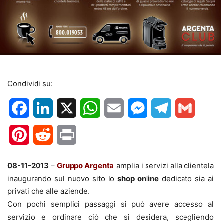
Condividi su:
Facebook
LinkedIn
X
WhatsApp
Email
Messenger
Telegram
Gmail
Pinterest
Reddit
Print
08-11-2013
–
Gruppo Argenta
amplia i servizi alla clientela
inaugurando sul nuovo sito lo
shop online
dedicato sia ai
privati che alle aziende.
Con pochi semplici passaggi si può avere accesso al
servizio e ordinare ciò che si desidera, scegliendo