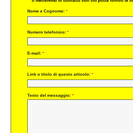
ti metteremo in contatto con chi potrà fornirti le
Nome e Cognome:
*
Numero telefonico:
*
E-mail:
*
Link o titolo di questo articolo:
*
Testo del messaggio:
*