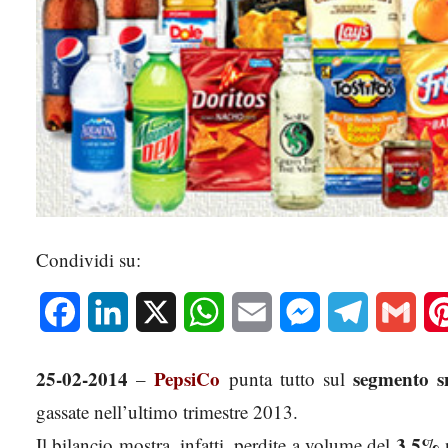
Condividi su:
Facebook
LinkedIn
X
WhatsApp
Email
Messenger
Telegram
Gmai
25-02-2014
PepsiCo
segmento s
–
punta tutto sul
gassate nell’ultimo trimestre 2013.
3,5%
Il bilancio mostra, infatti, perdite a volume del
n