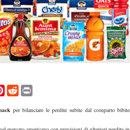
l
Pinterest
Reddit
Print
nack
per bilanciare le perdite subite dal comparto bibite
el mercato americano con previsioni di ulteriori perdite in