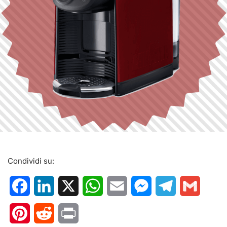
Condividi su:
Facebook
LinkedIn
X
WhatsApp
Email
Messenger
Telegram
Gmail
Pinterest
Reddit
Print