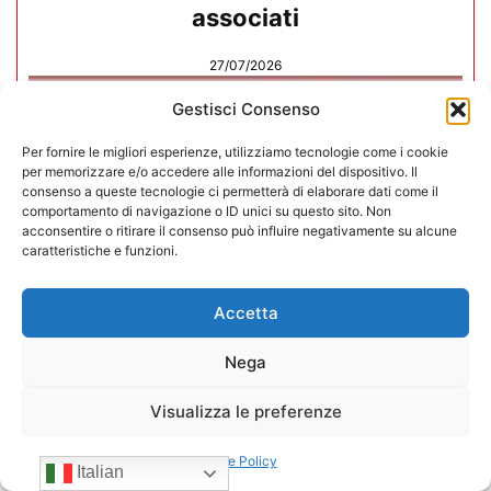
associati
27/07/2026
Gestisci Consenso
Per fornire le migliori esperienze, utilizziamo tecnologie come i cookie
per memorizzare e/o accedere alle informazioni del dispositivo. Il
consenso a queste tecnologie ci permetterà di elaborare dati come il
comportamento di navigazione o ID unici su questo sito. Non
acconsentire o ritirare il consenso può influire negativamente su alcune
caratteristiche e funzioni.
Accetta
Nega
Visualizza le preferenze
In CONFIDA l’ingresso di 4 nuovi
associati
Cookie Policy
Italian