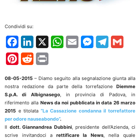
Condividi su:
Facebook
LinkedIn
X
WhatsApp
Email
Messenger
Telegram
Gmail
Pinterest
Reddit
Print
08-05-2015
– Diamo seguito alla segnalazione giunta alla
nostra redazione da parte della torrefazione
Diemme
S.p.A. di Albignasego
, in provincia di Padova, in
riferimento alla
News da noi pubblicata in data 26 marzo
2015
e titolata
“La Cassazione condanna il torrefattore
per odore nauseabondo”
.
Il
dott. Giannandrea Dubbini
, presidente dell’Azienda, ci
scrive invitandoci a
rettificare la News
, nella quale