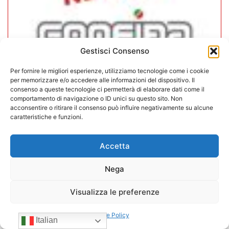
Gestisci Consenso
Per fornire le migliori esperienze, utilizziamo tecnologie come i cookie
per memorizzare e/o accedere alle informazioni del dispositivo. Il
consenso a queste tecnologie ci permetterà di elaborare dati come il
In CONFIDA l’ingresso di 4 nuovi
comportamento di navigazione o ID unici su questo sito. Non
acconsentire o ritirare il consenso può influire negativamente su alcune
associati
caratteristiche e funzioni.
22/07/2026
Accetta
Nega
Visualizza le preferenze
Cookie Policy
Italian