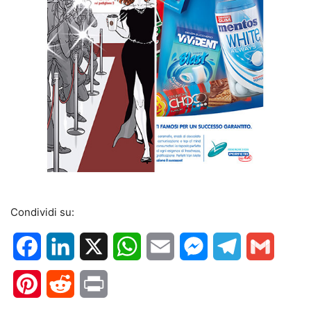
Condividi su:
Facebook
LinkedIn
X
WhatsApp
Email
Messenger
Telegram
Gmail
Pinterest
Reddit
Print