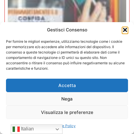
Gestisci Consenso
Per fornire le migliori esperienze, utilizziamo tecnologie come i cookie
per memorizzare e/o accedere alle informazioni del dispositivo. Il
consenso a queste tecnologie ci permetterà di elaborare dati come il
Iperammortamento 5.0. CONFIDA
comportamento di navigazione o ID unici su questo sito. Non
apre uno sportello dedicato per gli
acconsentire o ritirare il consenso può influire negativamente su alcune
caratteristiche e funzioni.
associati
Accetta
27/07/2026
Nega
Visualizza le preferenze
Cookie Policy
Italian