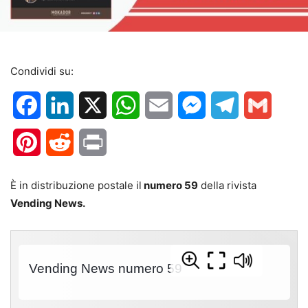
Condividi su:
Facebook
LinkedIn
X
WhatsApp
Email
Messenger
Telegram
Gmail
Pinterest
Reddit
Print
È in distribuzione postale il
numero 59
della rivista
Vending News.