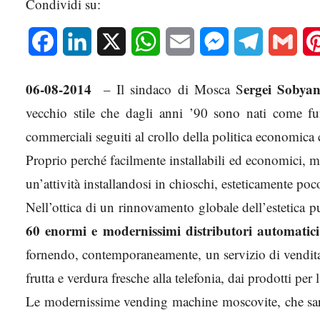
Condividi su:
Facebook
LinkedIn
X
WhatsApp
Email
Messenger
Telegram
Gmai
06-08-2014
ergei Sobyan
– Il sindaco di Mosca S
vecchio stile che dagli anni ’90 sono nati come fun
commerciali seguiti al crollo della politica economica
Proprio perché facilmente installabili ed economici, 
un’attività installandosi in chioschi, esteticamente poc
Nell’ottica di un rinnovamento globale dell’estetica p
60 enormi e modernissimi distributori automatici
fornendo, contemporaneamente, un servizio di vendita 
frutta e verdura fresche alla telefonia, dai prodotti per l’
Le modernissime vending machine moscovite, che sarann