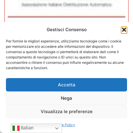
In CONFIDA l’ingresso di 4 nuovi
Gestisci Consenso
associati
Per fornire le migliori esperienze, utilizziamo tecnologie come i cookie
per memorizzare e/o accedere alle informazioni del dispositivo. Il
22/07/2026
consenso a queste tecnologie ci permetterà di elaborare dati come il
comportamento di navigazione o ID unici su questo sito. Non
acconsentire o ritirare il consenso può influire negativamente su alcune
caratteristiche e funzioni.
Accetta
Nega
Visualizza le preferenze
Cookie Policy
Italian