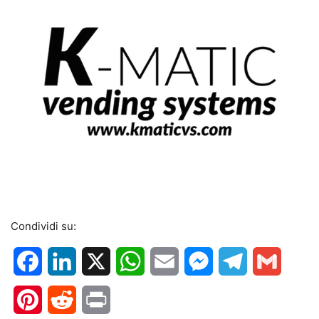
Condividi su:
Facebook
LinkedIn
X
WhatsApp
Email
Messenger
Telegram
Gmail
Pinterest
Reddit
Print