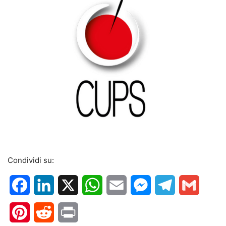
Condividi su:
Facebook
LinkedIn
X
WhatsApp
Email
Messenger
Telegram
Gmail
Pinterest
Reddit
Print