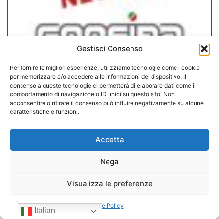
Gestisci Consenso
Per fornire le migliori esperienze, utilizziamo tecnologie come i cookie
per memorizzare e/o accedere alle informazioni del dispositivo. Il
consenso a queste tecnologie ci permetterà di elaborare dati come il
comportamento di navigazione o ID unici su questo sito. Non
In CONFIDA l’ingresso di 4 nuovi
acconsentire o ritirare il consenso può influire negativamente su alcune
associati
caratteristiche e funzioni.
22/07/2026
Accetta
Nega
Visualizza le preferenze
Cookie Policy
Italian