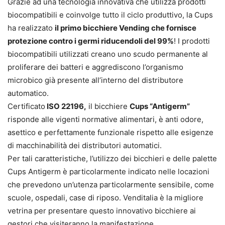
Grazie ad una tecnologia innovativa che utilizza prodotti
biocompatibili e coinvolge tutto il ciclo produttivo, la Cups
ha realizzato
il primo bicchiere Vending che fornisce
protezione contro i germi riducendoli del 99%
! I prodotti
biocompatibili utilizzati creano uno scudo permanente al
proliferare dei batteri e aggrediscono l’organismo
microbico già presente all’interno del distributore
automatico.
Certificato
ISO 22196,
il bicchiere
Cups “Antigerm”
risponde alle vigenti normative alimentari, è anti odore,
asettico e perfettamente funzionale rispetto alle esigenze
di macchinabilità dei distributori automatici.
Per tali caratteristiche, l’utilizzo dei bicchieri e delle palette
Cups Antigerm è particolarmente indicato nelle locazioni
che prevedono un’utenza particolarmente sensibile, come
scuole, ospedali, case di riposo. Venditalia è la migliore
vetrina per presentare questo innovativo bicchiere ai
gestori che visiteranno la manifestazione.