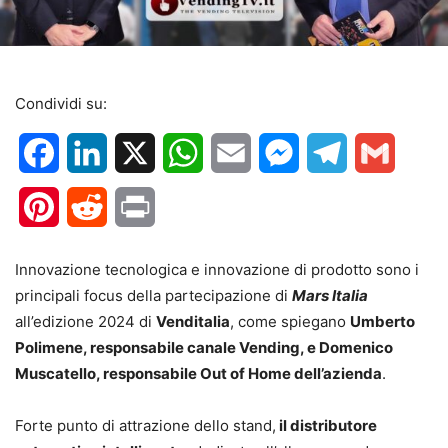
Condividi su:
Facebook
LinkedIn
X
WhatsApp
Email
Messenger
Telegram
Gmail
Pinterest
Reddit
Print
Innovazione tecnologica e innovazione di prodotto sono i
principali focus della partecipazione di
Mars Italia
all’edizione 2024 di
Venditalia
, come spiegano
Umberto
Polimene, responsabile canale Vending, e Domenico
Muscatello, responsabile Out of Home dell’azienda
.
Forte punto di attrazione dello stand,
il distributore