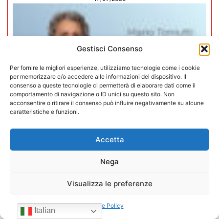
Gestisci Consenso
Per fornire le migliori esperienze, utilizziamo tecnologie come i cookie
per memorizzare e/o accedere alle informazioni del dispositivo. Il
consenso a queste tecnologie ci permetterà di elaborare dati come il
comportamento di navigazione o ID unici su questo sito. Non
acconsentire o ritirare il consenso può influire negativamente su alcune
caratteristiche e funzioni.
Accetta
Mario Toniutti confermato Vice
Nega
Presidente di CONFIDA per il
Visualizza le preferenze
quadriennio 2026-2030
Cookie Policy
15/07/2026
Italian