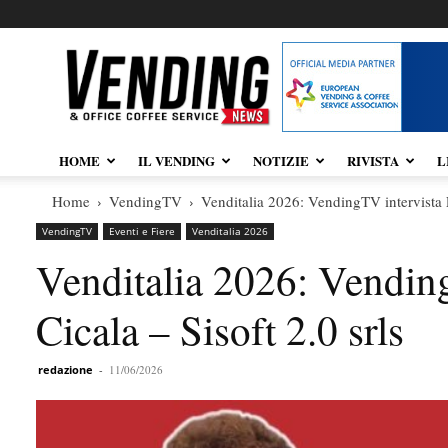
Vendingnews.it
HOME
IL VENDING
NOTIZIE
RIVISTA
L
Home
VendingTV
Venditalia 2026: VendingTV intervista E
VendingTV
Eventi e Fiere
Venditalia 2026
Venditalia 2026: Vendin
Cicala – Sisoft 2.0 srls
redazione
-
11/06/2026