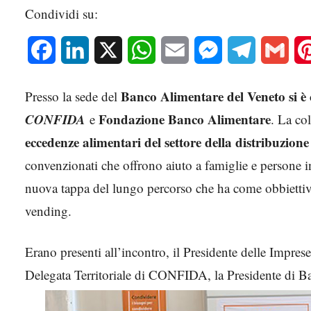
Condividi su:
Facebook
LinkedIn
X
WhatsApp
Email
Messenger
Telegram
Gmai
Banco Alimentare del Veneto si è
Presso la sede del
CONFIDA
Fondazione Banco Alimentare
e
. La co
eccedenze alimentari del settore della distribuzion
convenzionati che offrono aiuto a famiglie e persone in
nuova tappa del lungo percorso che ha come obbiettivo 
vending.
Erano presenti all’incontro, il Presidente delle Impre
Delegata Territoriale di CONFIDA, la Presidente di B