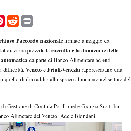
l
Pinterest
Reddit
Print
 chiuso
l’accordo nazionale
firmato a maggio da
raccolta e la donazione delle
llaborazione prevede la
e automatica
da parte di Banco Alimentare ad enti
Veneto
Friuli-Venezia
 difficoltà.
e
rappresentano una
quello di dire addio allo spreco alimentare nel settore del
se di Gestione di Confida Pio Lunel e Giorgia Scattolin,
anco Alimetare del Veneto, Adele Biondani.