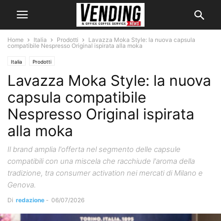
Home
Italia
Prodotti
Lavazza Moka Style: la nuova capsula
compatibile Nespresso Original ispirata alla moka
Italia
Prodotti
Lavazza Moka Style: la nuova
capsula compatibile
Nespresso Original ispirata
alla moka
Il brand amplia l'offerta nel segmento delle capsule
compatibili con una miscela che racchiude l'aroma della
tradizione, tra consumer activation nei mercati di Milano e
Genova.
Di
redazione
-
06/07/2026