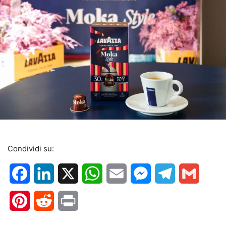
Condividi su:
Facebook
LinkedIn
X
WhatsApp
Email
Messenger
Telegram
Gmail
Pinterest
Reddit
Print