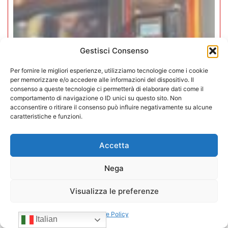
Gestisci Consenso
Per fornire le migliori esperienze, utilizziamo tecnologie come i cookie
per memorizzare e/o accedere alle informazioni del dispositivo. Il
consenso a queste tecnologie ci permetterà di elaborare dati come il
comportamento di navigazione o ID unici su questo sito. Non
acconsentire o ritirare il consenso può influire negativamente su alcune
caratteristiche e funzioni.
Accetta
Iperammortamento 5.0. CONFIDA
Nega
apre uno sportello dedicato per gli
associati
Visualizza le preferenze
27/07/2026
Cookie Policy
Italian