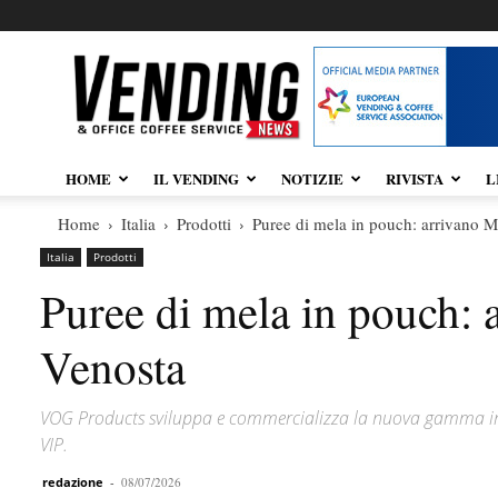
Vendingnews.it
HOME
IL VENDING
NOTIZIE
RIVISTA
L
Home
Italia
Prodotti
Puree di mela in pouch: arrivano M
Italia
Prodotti
Puree di mela in pouch: 
Venosta
VOG Products sviluppa e commercializza la nuova gamma in 
VIP.
redazione
-
08/07/2026