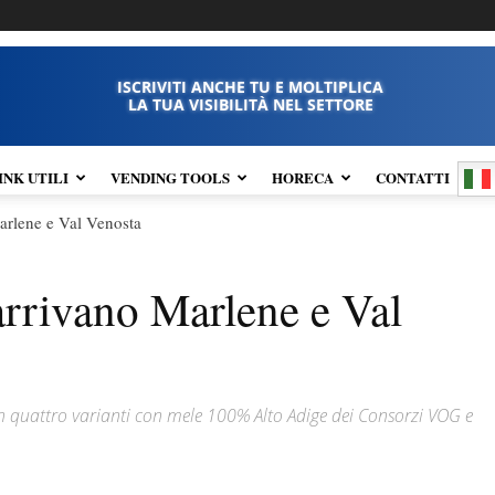
ISCRIVITI ANCHE TU E MOLTIPLICA
LA TUA VISIBILITÀ NEL SETTORE
INK UTILI
VENDING TOOLS
HORECA
CONTATTI
arlene e Val Venosta
arrivano Marlene e Val
quattro varianti con mele 100% Alto Adige dei Consorzi VOG e