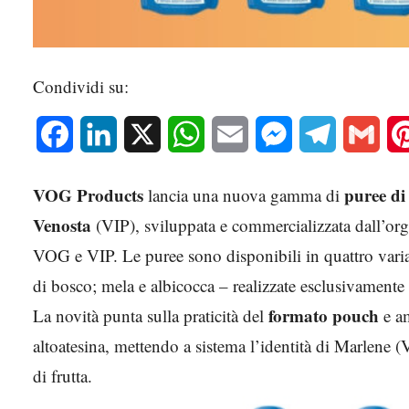
Condividi su:
Facebook
LinkedIn
X
WhatsApp
Email
Messenger
Telegram
Gmai
VOG Products
puree di
lancia una nuova gamma di
Venosta
(VIP), sviluppata e commercializzata dall’org
VOG e VIP. Le puree sono disponibili in quattro varian
di bosco; mela e albicocca – realizzate esclusivamente
formato pouch
La novità punta sulla praticità del
e am
altoatesina, mettendo a sistema l’identità di Marlene 
di frutta.