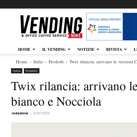
Vendingnews.it
HOME
IL VENDING
NOTIZIE
RIVISTA
L
Home
Italia
Prodotti
Twix rilancia: arrivano le versioni
Italia
Prodotti
Twix rilancia: arrivano l
bianco e Nocciola
redazione
-
01/07/2026