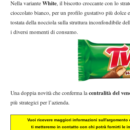
White
Nella variante
, il biscotto croccante con lo str
cioccolato bianco, per un profilo gustativo più dolce 
tostata della nocciola sulla struttura inconfondibile de
i diversi momenti di consumo.
centralità del ve
Una doppia novità che conferma la
più strategici per l’azienda.
Vuoi ricevere maggiori informazioni sull'argomento d
ti metteremo in contatto con chi potrà fornirti le