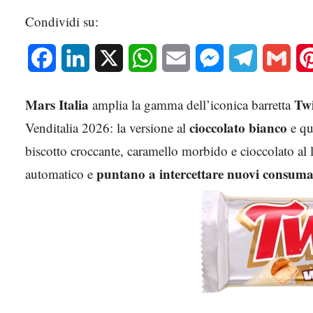
Condividi su:
Facebook
LinkedIn
X
WhatsApp
Email
Messenger
Telegram
Gmai
Mars Italia
Tw
amplia la gamma dell’iconica barretta
cioccolato bianco
Venditalia 2026: la versione al
e qu
biscotto croccante, caramello morbido e cioccolato al l
puntano a intercettare nuovi consuma
automatico e