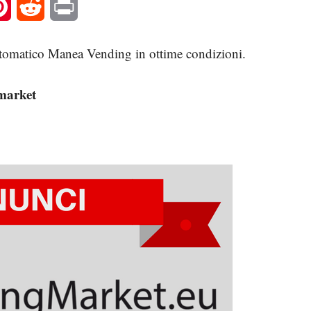
l
Pinterest
Reddit
Print
automatico Manea Vending in ottime condizioni.
gmarket