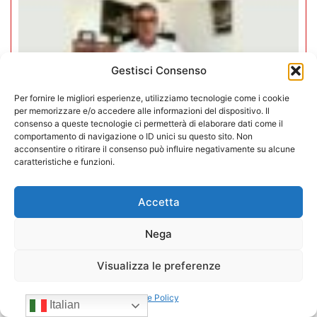
Gestisci Consenso
Per fornire le migliori esperienze, utilizziamo tecnologie come i cookie
per memorizzare e/o accedere alle informazioni del dispositivo. Il
consenso a queste tecnologie ci permetterà di elaborare dati come il
comportamento di navigazione o ID unici su questo sito. Non
acconsentire o ritirare il consenso può influire negativamente su alcune
caratteristiche e funzioni.
Negozi H24 nel mirino. Trapletti a
Accetta
Bergamo TV: “I gestori H24 non
sono il problema”
Nega
09/07/2026
Visualizza le preferenze
Cookie Policy
Italian