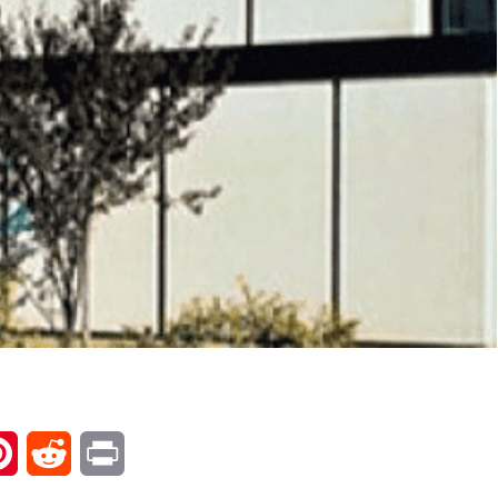
l
Pinterest
Reddit
Print