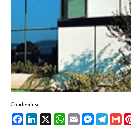
Condividi su:
Facebook
LinkedIn
X
WhatsApp
Email
Messenger
Telegram
Gmai