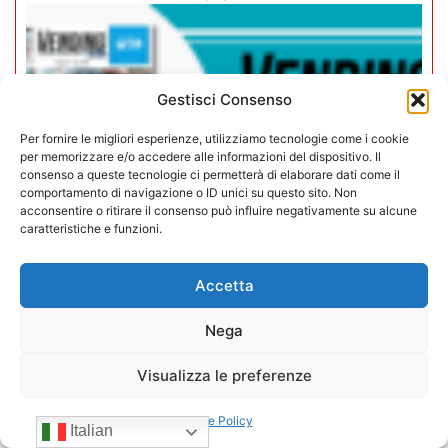
Gestisci Consenso
Per fornire le migliori esperienze, utilizziamo tecnologie come i cookie
per memorizzare e/o accedere alle informazioni del dispositivo. Il
consenso a queste tecnologie ci permetterà di elaborare dati come il
comportamento di navigazione o ID unici su questo sito. Non
acconsentire o ritirare il consenso può influire negativamente su alcune
caratteristiche e funzioni.
Accetta
Rivista Vending News – Leggi il
Nega
numero 77
Visualizza le preferenze
18/07/2025
Cookie Policy
Italian