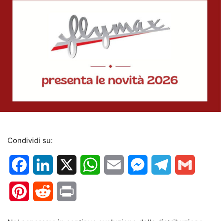
Condividi su:
Facebook
LinkedIn
X
WhatsApp
Email
Messenger
Telegram
Gmail
Pinterest
Reddit
Print