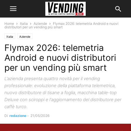
Home
Italia
Aziende
Flymax 2026: telemetria Android e nuovi
distributori per un vending più smart
Italia
Aziende
Flymax 2026: telemetria
Android e nuovi distributori
per un vending più smart
L'azienda presenta quattro novità per il vending
professionale: evoluzione della piattaforma telemetrica,
nuovo distributore di tisane a foglia, macchina table-top
Deluxe con sciroppi e l'aggiornamento del distributore per
caffè turco.
Di
redazione
-
21/05/2026