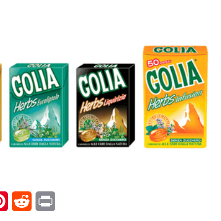
l
Pinterest
Reddit
Print