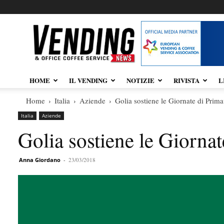
Vendingnews.it
HOME
IL VENDING
NOTIZIE
RIVISTA
L
Home
Italia
Aziende
Golia sostiene le Giornate di Prim
Italia
Aziende
Golia sostiene le Giorna
Anna Giordano
-
23/03/2018