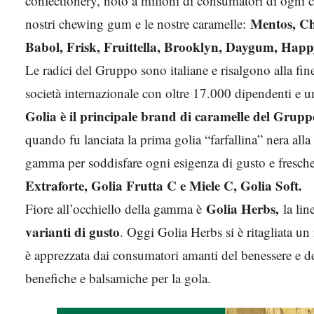
confectionery, noto a milioni di consumatori di ogn
Mentos, Ch
nostri chewing gum e le nostre caramelle:
Babol, Frisk, Fruittella, Brooklyn, Daygum, Happ
Le radici del Gruppo sono italiane e risalgono alla fi
società internazionale con oltre 17.000 dipendenti e un
Golia è il principale brand di caramelle del Grupp
quando fu lanciata la prima golia “farfallina” nera all
gamma per soddisfare ogni esigenza di gusto e fresc
Extraforte, Golia Frutta C e Miele C, Golia Soft.
Golia Herbs,
Fiore all’occhiello della gamma è
la lin
varianti di gusto
. Oggi Golia Herbs si è ritagliata un
è apprezzata dai consumatori amanti del benessere e de
benefiche e balsamiche per la gola.