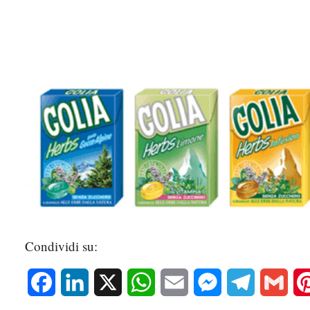
Condividi su:
Facebook
LinkedIn
X
WhatsApp
Email
Messenger
Telegram
Gmai