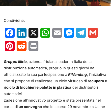
Condividi su:
Facebook
LinkedIn
X
WhatsApp
Email
Messenger
Telegram
Gmail
Pinterest
Reddit
Print
Gruppo Illiria
, azienda friulana leader in Italia della
distribuzione automatica, proprio in questi giorni ha
ufficializzato la sua partecipazione a
RiVending
, l’iniziativa
che si propone di realizzare un ciclo virtuoso di
recupero e
riciclo di bicchieri e palette in plastica
dei distributori
automatici.
L’adesione all’innovativo progetto è stata presentata nel
corso di
un convegno
che lo scorso 29 novembre a Udine