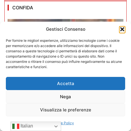
CONFIDA
Gestisci Consenso
Per fornire le migliori esperienze, utilizziamo tecnologie come i cookie
per memorizzare e/o accedere alle informazioni del dispositivo. Il
consenso a queste tecnologie ci permetterà di elaborare dati come il
comportamento di navigazione o ID unici su questo sito. Non
acconsentire o ritirare il consenso può influire negativamente su alcune
caratteristiche e funzioni.
Accetta
Nega
Visualizza le preferenze
Iperammortamento 5.0. CONFIDA
apre uno sportello dedicato per gli
Cookie Policy
Italian
associati