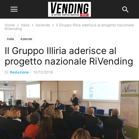
Home
Italia
Aziende
Il Gruppo Illiria aderisce al progetto nazionale
RiVending
Italia
Aziende
Il Gruppo Illiria aderisce al
progetto nazionale RiVending
Di
Redazione
-
10/12/2019