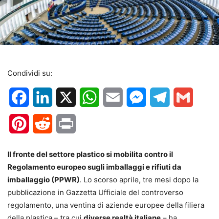
Condividi su:
Facebook
LinkedIn
X
WhatsApp
Email
Messenger
Telegram
Gmail
Pinterest
Reddit
Print
Il fronte del settore plastico si mobilita contro il
Regolamento europeo sugli imballaggi e rifiuti da
imballaggio (PPWR)
. Lo scorso aprile, tre mesi dopo la
pubblicazione in Gazzetta Ufficiale del controverso
regolamento, una ventina di aziende europee della filiera
della plastica – tra cui
diverse realtà italiane
– ha