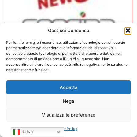
Gestisci Consenso
Per fornire le migliori esperienze, utilizziamo tecnologie come i cookie
per memorizzare e/o accedere alle informazioni del dispositivo. Il
consenso a queste tecnologie ci permetterà di elaborare dati come il
comportamento di navigazione o ID unici su questo sito. Non
acconsentire o ritirare il consenso può influire negativamente su alcune
In CONFIDA l’ingresso di 4 nuovi
caratteristiche e funzioni.
associati
Accetta
22/07/2026
Nega
Visualizza le preferenze
Cookie Policy
Italian