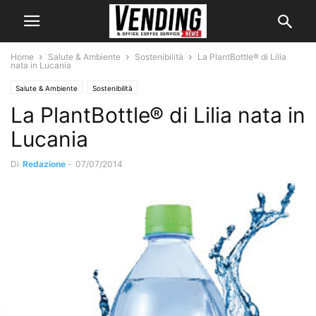
Home
Salute & Ambiente
Sostenibilità
La PlantBottle® di Lilia
nata in Lucania
Salute & Ambiente
Sostenibilità
La PlantBottle® di Lilia nata in
Lucania
Di
Redazione
-
07/07/2014