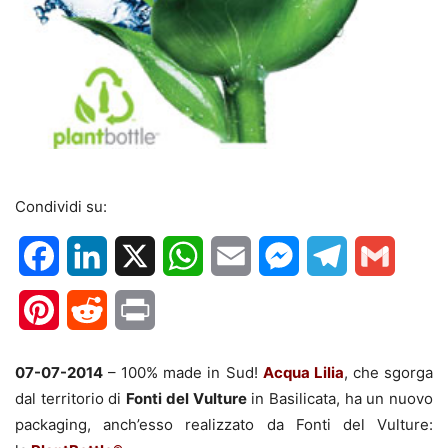
Condividi su:
Facebook
LinkedIn
X
WhatsApp
Email
Messenger
Telegram
Gmail
Pinterest
Reddit
Print
07-07-2014
– 100% made in Sud!
Acqua Lilia
, che sgorga
dal territorio di
Fonti del Vulture
in Basilicata, ha un nuovo
packaging, anch’esso realizzato da Fonti del Vulture: