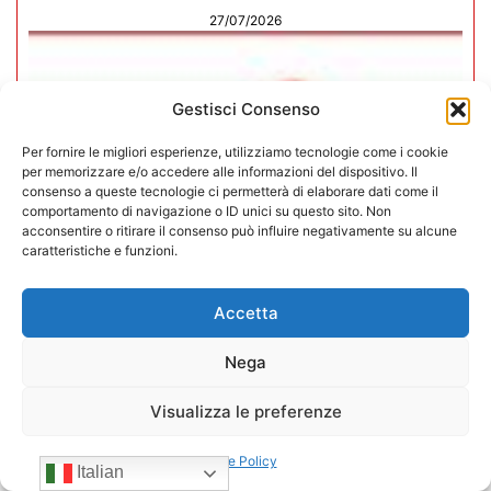
27/07/2026
Gestisci Consenso
Per fornire le migliori esperienze, utilizziamo tecnologie come i cookie
per memorizzare e/o accedere alle informazioni del dispositivo. Il
consenso a queste tecnologie ci permetterà di elaborare dati come il
comportamento di navigazione o ID unici su questo sito. Non
acconsentire o ritirare il consenso può influire negativamente su alcune
caratteristiche e funzioni.
Accetta
Nega
In CONFIDA l’ingresso di 4 nuovi
associati
Visualizza le preferenze
22/07/2026
Cookie Policy
Italian