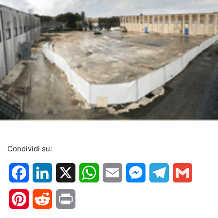
Condividi su:
Facebook
LinkedIn
X
WhatsApp
Email
Messenger
Telegram
Gmail
Pinterest
Reddit
Print