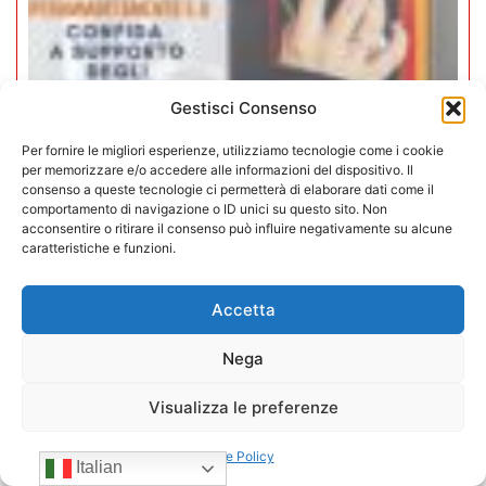
Gestisci Consenso
Per fornire le migliori esperienze, utilizziamo tecnologie come i cookie
Iperammortamento 5.0. CONFIDA
per memorizzare e/o accedere alle informazioni del dispositivo. Il
consenso a queste tecnologie ci permetterà di elaborare dati come il
apre uno sportello dedicato per gli
comportamento di navigazione o ID unici su questo sito. Non
associati
acconsentire o ritirare il consenso può influire negativamente su alcune
caratteristiche e funzioni.
27/07/2026
Accetta
Nega
Visualizza le preferenze
Cookie Policy
Italian