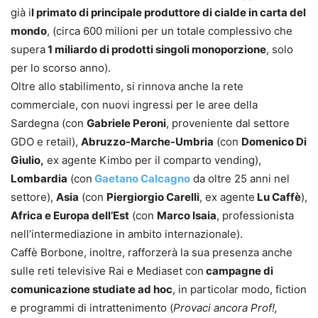
già i
l primato di principale produttore di cialde in carta del
mondo
, (circa 600 milioni per un totale complessivo che
supera
1 miliardo di prodotti singoli monoporzione
, solo
per lo scorso anno).
Oltre allo stabilimento, si rinnova anche la rete
commerciale, con nuovi ingressi per le aree della
Sardegna (con
Gabriele Peroni
, proveniente dal settore
GDO e retail),
Abruzzo-Marche-Umbria
(con
Domenico Di
Giulio,
ex agente Kimbo per il comparto vending),
Lombardia
(con
Gaetano Calcagno
da oltre 25 anni nel
settore),
Asia
(con
Piergiorgio Carelli
, ex agente
Lu Caffè
),
Africa e Europa dell’Est
(con
Marco Isaia
, professionista
nell’intermediazione in ambito internazionale).
Caffè Borbone, inoltre, rafforzerà la sua presenza anche
sulle reti televisive Rai e Mediaset con
campagne di
comunicazione studiate ad hoc
, in particolar modo, fiction
e programmi di intrattenimento (
Provaci ancora Prof!,