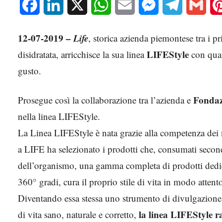
Facebook
LinkedIn
X
WhatsApp
Email
Messenger
Telegram
Gmai
12-07-2019 –
Life
, storica azienda piemontese tra i pri
LIFEStyle
disidratata, arricchisce la sua linea
con qua
gusto.
Fondaz
Prosegue così la collaborazione tra l’azienda e
nella linea LIFEStyle.
La Linea LIFEStyle è nata grazie alla competenza dei
a LIFE ha selezionato i prodotti che, consumati second
dell’organismo, una gamma completa di prodotti dedicat
360° gradi, cura il proprio stile di vita in modo attent
Diventando essa stessa uno strumento di divulgazione 
la linea LIFEStyle r
di vita sano, naturale e corretto,