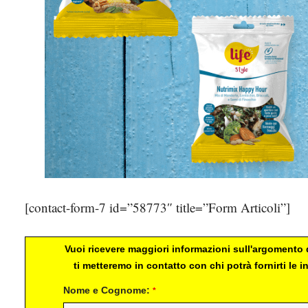
[contact-form-7 id=”58773″ title=”Form Articoli”]
Vuoi ricevere maggiori informazioni sull'argomento d
ti metteremo in contatto con chi potrà fornirti le
Nome e Cognome:
*