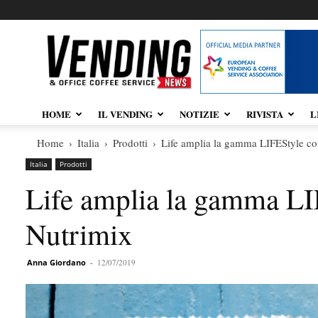
Vendingnews.it
HOME
IL VENDING
NOTIZIE
RIVISTA
L
Home
Italia
Prodotti
Life amplia la gamma LIFEStyle co
Italia
Prodotti
Life amplia la gamma LI
Nutrimix
Anna Giordano
-
12/07/2019