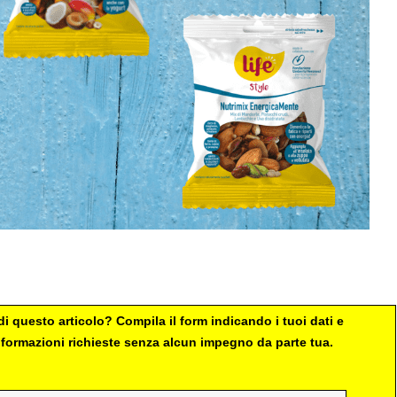
i questo articolo? Compila il form indicando i tuoi dati e
 informazioni richieste senza alcun impegno da parte tua.