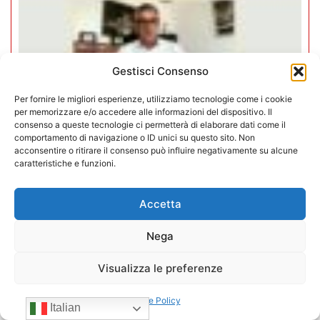
Gestisci Consenso
Per fornire le migliori esperienze, utilizziamo tecnologie come i cookie
per memorizzare e/o accedere alle informazioni del dispositivo. Il
consenso a queste tecnologie ci permetterà di elaborare dati come il
comportamento di navigazione o ID unici su questo sito. Non
acconsentire o ritirare il consenso può influire negativamente su alcune
caratteristiche e funzioni.
Negozi H24 nel mirino. Trapletti a
Accetta
Bergamo TV: “I gestori H24 non
sono il problema”
Nega
09/07/2026
Visualizza le preferenze
Cookie Policy
Italian