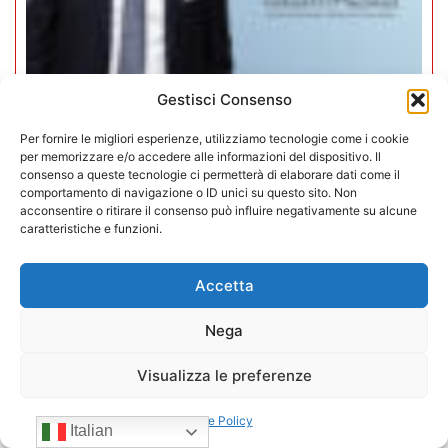
Gestisci Consenso
Mario Toniutti confermato Vice
Per fornire le migliori esperienze, utilizziamo tecnologie come i cookie
Presidente di CONFIDA per il
per memorizzare e/o accedere alle informazioni del dispositivo. Il
consenso a queste tecnologie ci permetterà di elaborare dati come il
quadriennio 2026-2030
comportamento di navigazione o ID unici su questo sito. Non
acconsentire o ritirare il consenso può influire negativamente su alcune
15/07/2026
caratteristiche e funzioni.
Accetta
Nega
Visualizza le preferenze
Cookie Policy
Italian