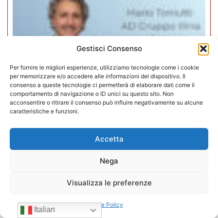
Gestisci Consenso
Per fornire le migliori esperienze, utilizziamo tecnologie come i cookie
per memorizzare e/o accedere alle informazioni del dispositivo. Il
consenso a queste tecnologie ci permetterà di elaborare dati come il
comportamento di navigazione o ID unici su questo sito. Non
acconsentire o ritirare il consenso può influire negativamente su alcune
caratteristiche e funzioni.
Mario Toniutti confermato Vice
Accetta
Presidente di CONFIDA per il
Nega
quadriennio 2026-2030
Visualizza le preferenze
15/07/2026
Cookie Policy
Italian