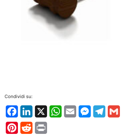
Condividi su:
Facebook
LinkedIn
X
WhatsApp
Email
Messenger
Telegram
Gmail
Pinterest
Reddit
Print