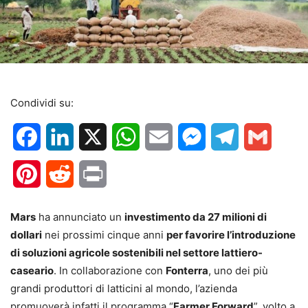
Condividi su:
Facebook
LinkedIn
X
WhatsApp
Email
Messenger
Telegram
Gmail
Pinterest
Reddit
Print
Mars
ha annunciato un
investimento da 27 milioni di
dollari
nei prossimi cinque anni
per favorire l’introduzione
di soluzioni agricole sostenibili nel settore lattiero-
caseario
. In collaborazione con
Fonterra
, uno dei più
grandi produttori di latticini al mondo, l’azienda
promuoverà infatti il programma “
Farmer Forward
”, volto a