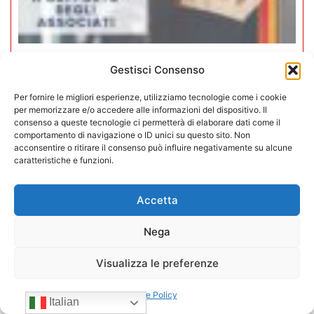
Gestisci Consenso
Iperammortamento 5.0. CONFIDA
apre uno sportello dedicato per gli
Per fornire le migliori esperienze, utilizziamo tecnologie come i cookie
associati
per memorizzare e/o accedere alle informazioni del dispositivo. Il
consenso a queste tecnologie ci permetterà di elaborare dati come il
comportamento di navigazione o ID unici su questo sito. Non
27/07/2026
acconsentire o ritirare il consenso può influire negativamente su alcune
caratteristiche e funzioni.
Accetta
Nega
Visualizza le preferenze
Cookie Policy
Italian