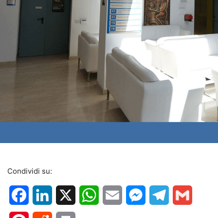
Condividi su:
Facebook
LinkedIn
X
WhatsApp
Email
Messenger
Telegram
Gmail