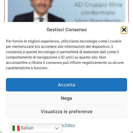
Gestisci Consenso
Per fornire le migliori esperienze, utilizziamo tecnologie come i cookie
per memorizzare e/o accedere alle informazioni del dispositivo. Il
consenso a queste tecnologie ci permetterà di elaborare dati come il
comportamento di navigazione o ID unici su questo sito. Non
acconsentire o ritirare il consenso può influire negativamente su alcune
caratteristiche e funzioni.
Mario Toniutti confermato Vice
Presidente di CONFIDA per il
Accetta
quadriennio 2026-2030
Nega
15/07/2026
Visualizza le preferenze
Cookie Policy
Italian