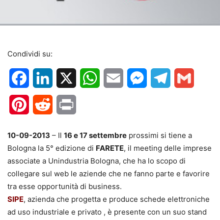
Condividi su:
Facebook
LinkedIn
X
WhatsApp
Email
Messenger
Telegram
Gmail
Pinterest
Reddit
Print
10-09-2013
– Il
16 e 17 settembre
prossimi si tiene a
Bologna la 5° edizione di
FARETE
, il meeting delle imprese
associate a Unindustria Bologna, che ha lo scopo di
collegare sul web le aziende che ne fanno parte e favorire
tra esse opportunità di business.
SIPE
, azienda che progetta e produce schede elettroniche
ad uso industriale e privato , è presente con un suo stand