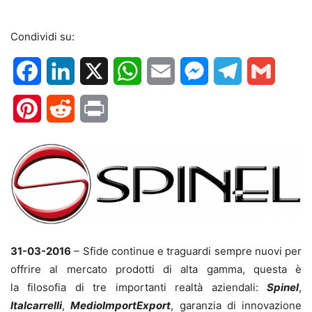
Condividi su:
Facebook
LinkedIn
X
WhatsApp
Email
Messenger
Telegram
Gmail
Pinterest
Reddit
Print
31-03-2016
– Sfide continue e traguardi sempre nuovi per
offrire al mercato prodotti di alta gamma, questa è
la filosofia di tre importanti realtà aziendali:
Spinel
,
Italcarrelli
,
MedioImportExport
, garanzia di innovazione