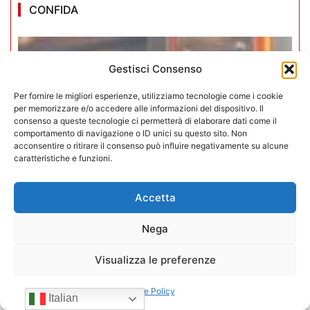
CONFIDA
Gestisci Consenso
Per fornire le migliori esperienze, utilizziamo tecnologie come i cookie
per memorizzare e/o accedere alle informazioni del dispositivo. Il
consenso a queste tecnologie ci permetterà di elaborare dati come il
comportamento di navigazione o ID unici su questo sito. Non
acconsentire o ritirare il consenso può influire negativamente su alcune
caratteristiche e funzioni.
Accetta
Nega
Iperammortamento 5.0. CONFIDA
Visualizza le preferenze
apre uno sportello dedicato per gli
Cookie Policy
associati
Italian