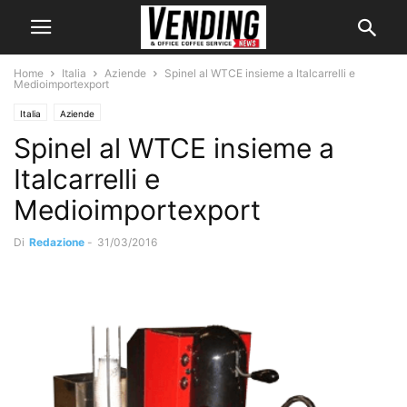
Home
Italia
Aziende
Spinel al WTCE insieme a Italcarrelli e
Medioimportexport
Italia
Aziende
Spinel al WTCE insieme a
Italcarrelli e
Medioimportexport
Di
Redazione
-
31/03/2016